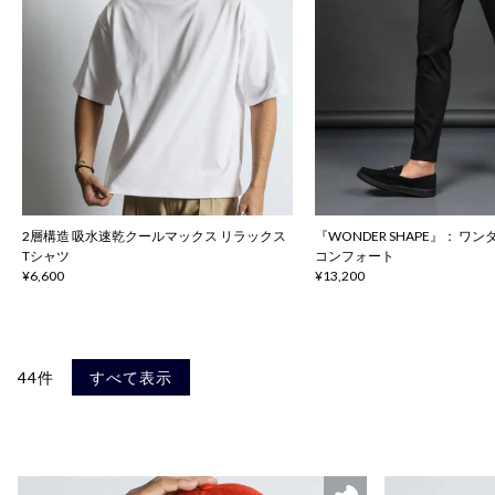
2層構造 吸水速乾クールマックス リラックス
『WONDER SHAPE』： 
Tシャツ
コンフォート
¥6,600
¥13,200
44件
すべて表示