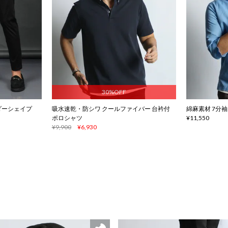
30%OFF
ワンダーシェイプ
吸水速乾・防シワ クールファイバー 台衿付
綿麻素材 7分
ポロシャツ
¥11,550
¥9,900
¥6,930