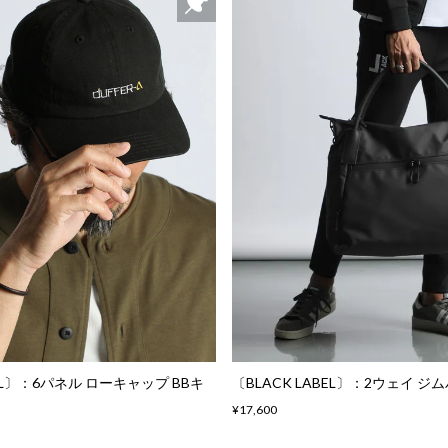
BEL〕：6パネル ローキャップ BBキ
〔BLACK LABEL〕：2ウェイ ジ
¥17,600