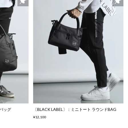
ムバッグ
〔BLACK LABEL〕：ミニトート ラウンドBAG
¥12,100