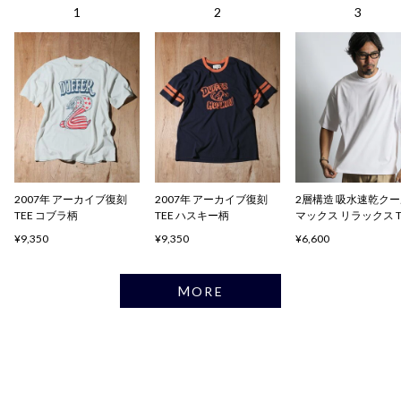
2007年 アーカイブ復刻
2007年 アーカイブ復刻
2層構造 吸水速乾ク
TEE コブラ柄
TEE ハスキー柄
マックス リラックス 
ャツ
¥9,350
¥9,350
¥6,600
MORE