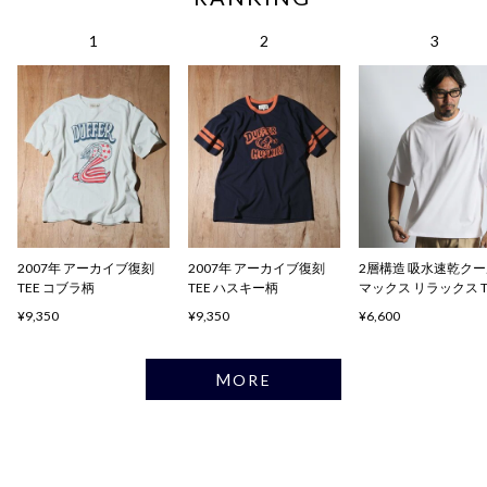
2007年 アーカイブ復刻
2007年 アーカイブ復刻
2層構造 吸水速乾ク
TEE コブラ柄
TEE ハスキー柄
マックス リラックス 
ャツ
¥9,350
¥9,350
¥6,600
MORE