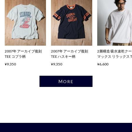
2007年 アーカイブ復刻
2007年 アーカイブ復刻
2層構造 吸水速乾ク
TEE コブラ柄
TEE ハスキー柄
マックス リラックス 
ャツ
¥9,350
¥9,350
¥6,600
MORE