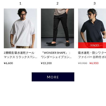
30%OFF
2層構造 吸水速乾クール
『WONDER SHAPE』：
吸水速乾・防シワ ク
マックス リラックス Tシ
ワンダーシェイプコンフ
ファイバー 台衿付 ポ
ャツ
ォート
ャツ
¥6,600
¥13,200
¥9,900
¥6,930
MORE