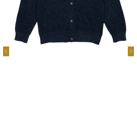
前
次
へ
へ