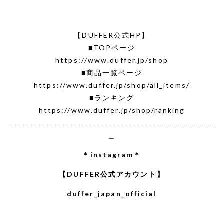
【DUFFER公式HP】
■TOPページ
https://www.duffer.jp/shop
■商品一覧ページ
https://www.duffer.jp/shop/all_items/
■ランキング
https://www.duffer.jp/shop/ranking
＿＿＿＿＿＿＿＿＿＿＿＿＿＿＿＿＿＿＿＿＿＿＿＿＿＿
＿
＊instagram＊
【DUFFER公式アカウント】
duffer_japan_official