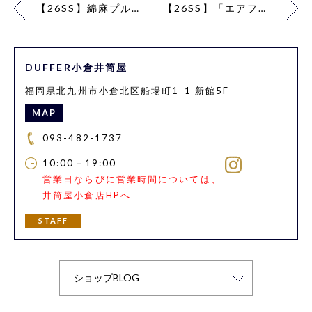
【26SS】綿麻プルオーバー ボタンダウンシャツコーデ【BLUE】
【26SS】「エアフレックス」鹿の子T×麻混パンツコーデ【WHITE】
DUFFER小倉井筒屋
福岡県北九州市小倉北区船場町1-1 新館5F
MAP
093-482-1737
10:00－19:00
営業日ならびに営業時間については、
井筒屋小倉店HPへ
STAFF