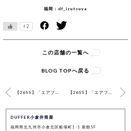
福岡：
df_izutsuya
+2
この店舗の一覧へ
BLOG TOPへ戻る
【26SS】「エアフレックス」鹿の子T×麻混パンツコーデ【WHITE】
【26SS】「エアフレックス」鹿の子スキッパーポロコーデ【WHITE】
DUFFER小倉井筒屋
福岡県北九州市小倉北区船場町1-1 新館5F