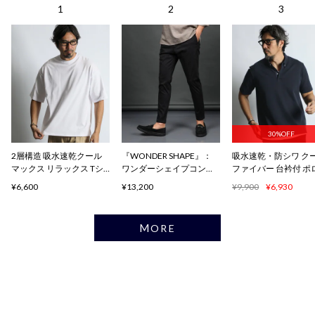
30%OFF
2層構造 吸水速乾クール
『WONDER SHAPE』：
吸水速乾・防シワ ク
マックス リラックス Tシ
ワンダーシェイプコンフ
ファイバー 台衿付 ポ
ャツ
ォート
ャツ
¥6,600
¥13,200
¥9,900
¥6,930
MORE