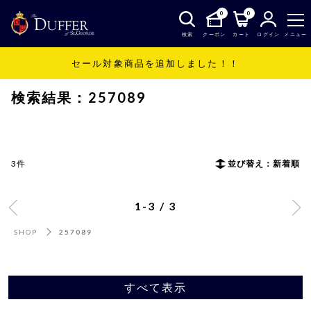
0
0
検索
クーポン
カート
ログイン
メニュー
セール対象商品を追加しました！！
SHOP
257089
検索結果：257089
3件
並び替え：新着順
1-3 / 3
SHOP
257089
すべて表示