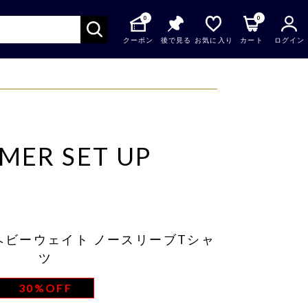
0
0
クーポン
後で見る
お気に入り
カート
ログイン
MER SET UP
ヘビーウェイト ノースリーブTシャ
ツ
30%OFF