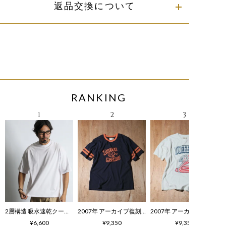
返品交換について
RANKING
2層構造 吸水速乾クールマックス リラックス Tシャツ
2007年 アーカイブ復刻TEE ハスキー柄
¥6,600
¥9,350
¥9,350