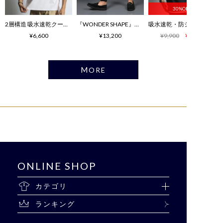
30%OFF
2層構造 吸水速乾クールマックス リラックス Tシャツ
『WONDER SHAPE』： ワンダーシェイプ コンフォート
¥6,600
¥13,200
¥9,900
¥6,930
MORE
ONLINE SHOP
カテゴリ
ランキング