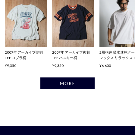
2007年 アーカイブ復刻
2007年 アーカイブ復刻
2層構造 吸水速乾ク
TEE コブラ柄
TEE ハスキー柄
マックス リラックス 
ャツ
¥9,350
¥9,350
¥6,600
MORE