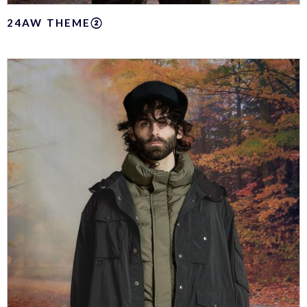
24AW THEME②