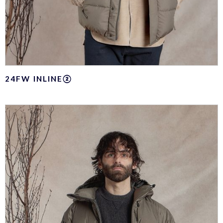
24FW INLINE②