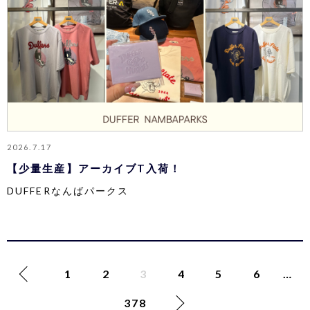
2026.7.17
【少量生産】アーカイブT入荷！
DUFFERなんばパークス
投
1
2
3
4
5
6
…
稿
378
ナ