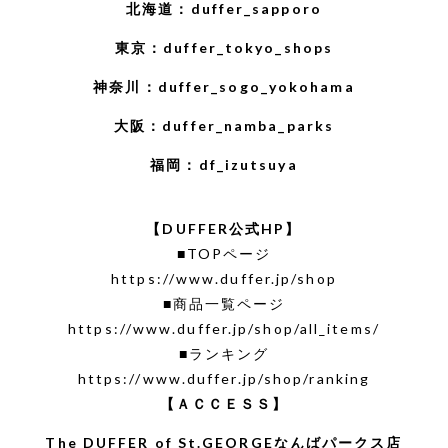
北海道：
duffer_sapporo
東京：
duffer_tokyo_shops
神奈川：
duffer_sogo_yokohama
大阪：
duffer_namba_parks
福岡：
df_izutsuya
【DUFFER公式HP】
■TOPページ
https://www.duffer.jp/shop
■商品一覧ページ
https://www.duffer.jp/shop/all_items/
■ランキング
https://www.duffer.jp/shop/ranking
【ＡＣＣＥＳＳ】
The DUFFER of St.GEORGEなんばパークス店