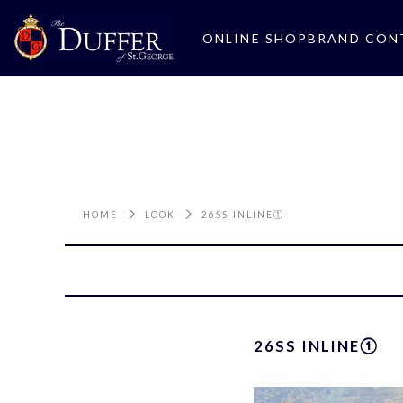
ONLINE SHOP
BRAND CON
HOME
LOOK
26SS INLINE①
26SS INLINE①