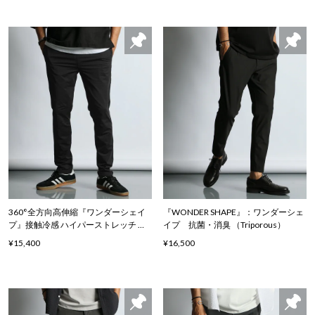
360°全方向高伸縮『ワンダーシェイ
『WONDER SHAPE』：ワンダーシェ
プ』接触冷感 ハイパーストレッチ ア
イプ 抗菌・消臭 （Triporous）
スレジャーパンツ
¥15,400
¥16,500