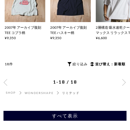
2007年 アーカイブ復刻
2007年 アーカイブ復刻
2層構造 吸水速乾ク
TEE コブラ柄
TEE ハスキー柄
マックス リラックス 
¥9,350
¥9,350
ャツ
¥6,600
18件
絞り込み
並び替え：新着順
1-18 / 18
SHOP
WONDERSHAPE
リミテッド
すべて表示