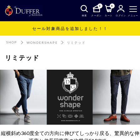
0
0
検索
クーポン
カート
ログイン
メニュー
セール対象商品を追加しました！！
SHOP
WONDERSHAPE
リミテッド
リミテッド
縦横斜め360度全ての方向に伸びてしっかり戻る、驚異的な伸