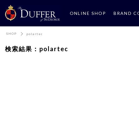
ONLINE SHOP
BRAND C
SHOP
polartec
検索結果：polartec