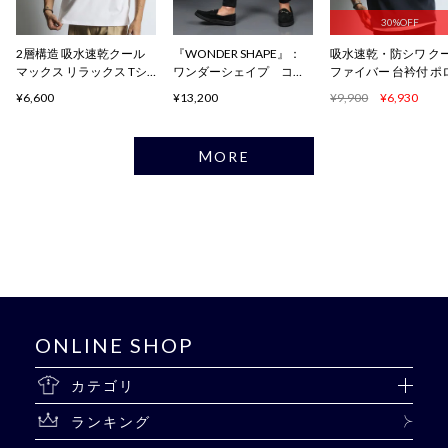
30%OFF
2層構造 吸水速乾クール
『WONDER SHAPE』：
吸水速乾・防シワ ク
マックス リラックス Tシ
ワンダーシェイプ コン
ファイバー 台衿付 ポ
ャツ
フォート
ャツ
¥6,600
¥13,200
¥9,900
¥6,930
MORE
ONLINE SHOP
カテゴリ
ランキング