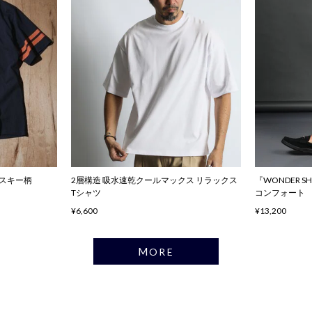
ハスキー柄
2層構造 吸水速乾クールマックス リラックス
『WONDER 
Tシャツ
コンフォート
¥6,600
¥13,200
MORE