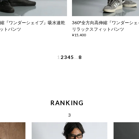
高伸縮『ワンダーシェイプ』吸水速乾
360°全方向高伸縮『ワンダーシ
ットパンツ
リラックスフィットパンツ
¥15,400
1
2
3
4
5
…
8
RANKING