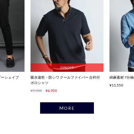
30%OFF
ワンダーシェイプ
吸水速乾・防シワ クールファイバー 台衿付
綿麻素材 7分
ポロシャツ
¥11,550
¥9,900
¥6,930
MORE