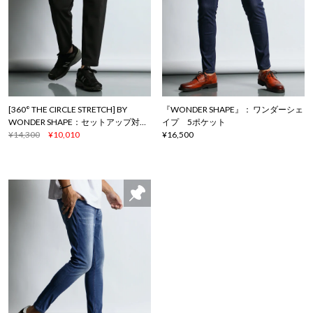
[360° THE CIRCLE STRETCH] BY
『WONDER SHAPE』： ワンダーシェ
WONDER SHAPE：セットアップ対応
イプ 5ポケット
/ 軽量・速乾 テーパードパンツ
¥14,300
¥10,010
¥16,500