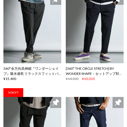
360°全方向高伸縮『ワンダーシェイ
[360° THE CIRCLE STRETCH] BY
プ』吸水速乾 リラックスフィットパ
WONDER SHAPE：セットアップ対応
ンツ
¥15,400
/ 軽量・速乾 テーパードパンツ
¥14,300
¥10,010
30%OFF