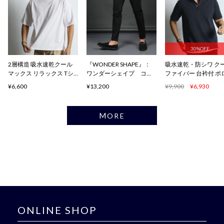
30%OFF
2層構造 吸水速乾クール
『WONDER SHAPE』：
吸水速乾・防シワ ク
マックス リラックス Tシ
ワンダーシェイプ コン
ファイバー 台衿付 ポ
ャツ
フォート
ャツ
¥6,600
¥13,200
¥9,900
¥6,930
MORE
ONLINE SHOP