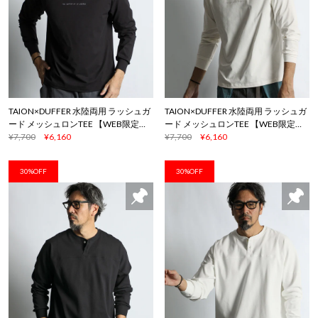
TAION×DUFFER 水陸両用 ラッシュガ
TAION×DUFFER 水陸両用 ラッシュガ
ード メッシュロンTEE 【WEB限定ア
ード メッシュロンTEE 【WEB限定ア
イテム】
¥7,700
¥6,160
イテム】
¥7,700
¥6,160
30%OFF
30%OFF