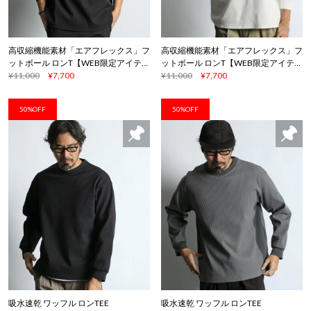
高収縮機能素材「エアフレックス」フ
高収縮機能素材「エアフレックス」フ
ットボール ロンT【WEB限定アイテ
ットボール ロンT【WEB限定アイテ
ム】
¥11,000
¥7,700
ム】
¥11,000
¥7,700
50%OFF
50%OFF
吸水速乾 ワッフル ロンTEE
吸水速乾 ワッフル ロンTEE