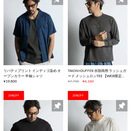
リバティプリント インディゴ染め オ
TAION×DUFFER 水陸両用 ラッシュガ
ープンカラー 半袖シャツ
ード メッシュロンTEE 【WEB限定ア
¥19,800
イテム】
¥7,700
¥6,160
20%OFF
20%OFF