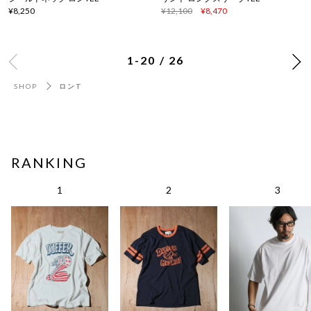
¥8,250
¥12,100
¥8,470
1-20 / 26
SHOP
ロンT
RANKING