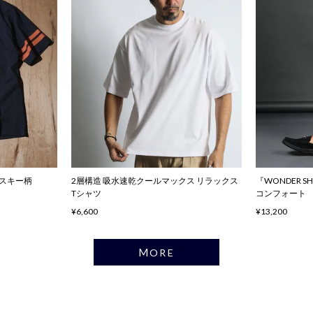
ハスキー柄
2層構造 吸水速乾クールマックス リラックス
『WONDER 
Tシャツ
コンフォート
¥6,600
¥13,200
MORE