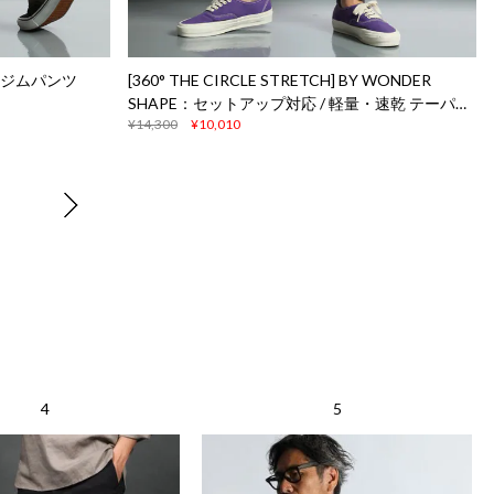
 ジムパンツ
[360° THE CIRCLE STRETCH] BY WONDER
SHAPE：セットアップ対応 / 軽量・速乾 テーパー
¥14,300
¥10,010
ドパンツ