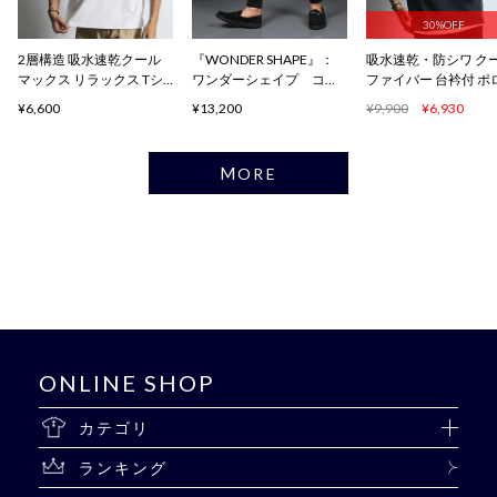
30%OFF
2層構造 吸水速乾クール
『WONDER SHAPE』：
吸水速乾・防シワ ク
マックス リラックス Tシ
ワンダーシェイプ コン
ファイバー 台衿付 ポ
ャツ
フォート
ャツ
¥6,600
¥13,200
¥9,900
¥6,930
MORE
ONLINE SHOP
カテゴリ
ランキング