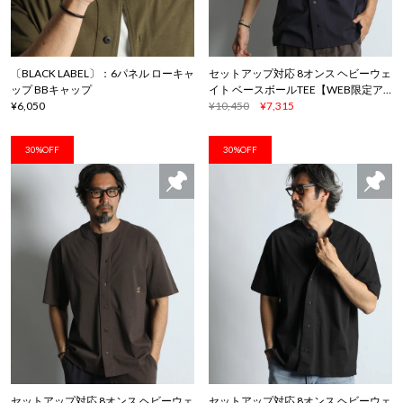
〔BLACK LABEL〕：6パネル ローキャ
セットアップ対応 8オンス ヘビーウェ
ップ BBキャップ
イト ベースボールTEE【WEB限定ア
¥6,050
イテム】
¥10,450
¥7,315
30%OFF
30%OFF
セットアップ対応 8オンス ヘビーウェ
セットアップ対応 8オンス ヘビーウェ