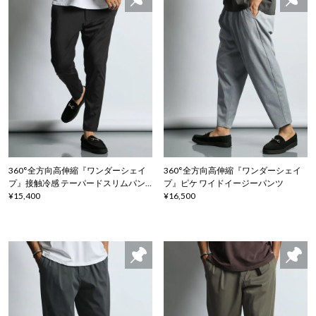
360°全方向高伸縮『ワンダーシェイ
360°全方向高伸縮『ワンダーシェイ
プ』接触冷感 テーパードスリムパン
プ』ピケ ワイドイージーパンツ
ツ
¥15,400
¥16,500