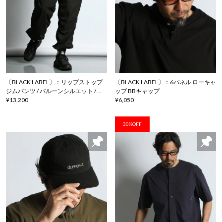
〔BLACK LABEL〕：リップストップ
〔BLACK LABEL〕：6パネル ローキャ
ジムパンツ / バルーンシルエット / ジ
ップ BBキャップ
ョガーパンツ
¥13,200
¥6,050
30%OFF