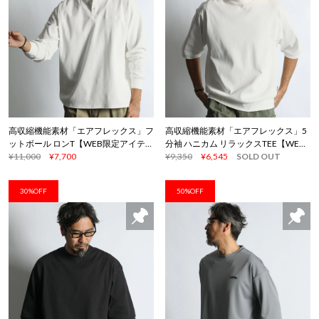
高収縮機能素材「エアフレックス」フ
高収縮機能素材「エアフレックス」5
ットボール ロンT【WEB限定アイテ
分袖 ハニカム リラックスTEE【WEB
ム】
¥11,000
¥7,700
限定アイテム】
¥9,350
¥6,545
SOLD OUT
30%OFF
50%OFF