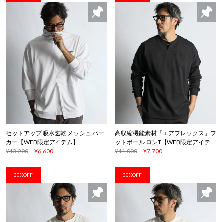
セットアップ 吸水速乾 メッシュ パー
高収縮機能素材「エアフレックス」フ
カー【WEB限定アイテム】
ットボール ロンT【WEB限定アイテ
¥13,200
¥6,600
ム】
¥11,000
¥7,700
30%OFF
30%OFF