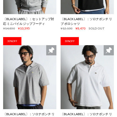
〔BLACK LABEL〕：セットアップ対
〔BLACK LABEL〕：ソロナポンチ リ
応 ミニパイル ジップフーディ
ブ ポロシャツ
¥14,850
¥10,395
¥12,100
¥8,470
SOLD OUT
30%OFF
30%OFF
〔BLACK LABEL〕：ソロナポンチ リ
〔BLACK LABEL〕：ソロナポンチ リ