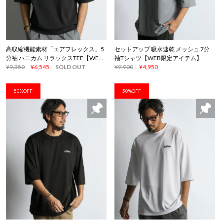
高収縮機能素材「エアフレックス」5
セットアップ 吸水速乾 メッシュ 7分
分袖 ハニカム リラックスTEE【WEB
袖Tシャツ【WEB限定アイテム】
限定アイテム】
¥9,350
¥6,545
SOLD OUT
¥9,900
¥4,950
50%OFF
50%OFF