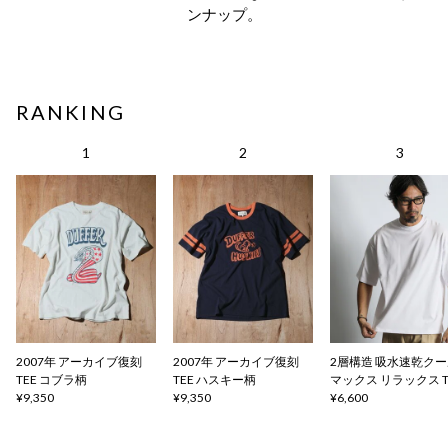
ンナップ。
RANKING
2007年 アーカイブ復刻
2007年 アーカイブ復刻
2層構造 吸水速乾ク
TEE コブラ柄
TEE ハスキー柄
マックス リラックス 
¥9,350
¥9,350
ャツ
¥6,600