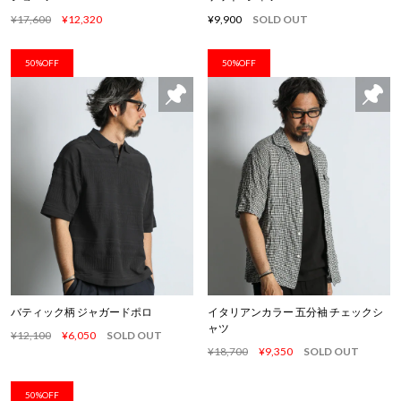
¥17,600
¥12,320
¥9,900
SOLD OUT
50%OFF
50%OFF
バティック柄 ジャガードポロ
イタリアンカラー 五分袖 チェックシ
ャツ
¥12,100
¥6,050
SOLD OUT
¥18,700
¥9,350
SOLD OUT
50%OFF