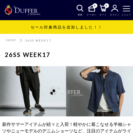
0
0
検索
クーポン
カート
ログイン
メニュー
セール対象商品を追加しました！！
SHOP
26SS WEEK17
26SS WEEK17
新作サマーアイテムが続々と入荷！軽やかに着こなせる半袖シャ
ツやニューモデルのデニムショーツなど、注目のアイテムがライ