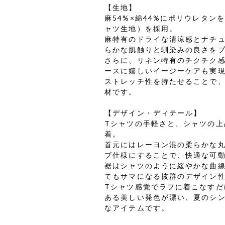
【生地】
麻54%×綿44%にポリウレタ
ャツ生地）を採用。
麻特有のドライな清涼感とナチ
らかな肌触りと馴染みの良さを
さらに、リネン特有のチクチク
ースに嬉しいイージーケアも実
ストレッチ性を持たせることで
材です。
【デザイン・ディテール】
Tシャツの手軽さと、シャツの
着。
首元にはレーヨン混の柔らかな
ブ仕様にすることで、快適な可
裾はシャツのように緩やかな曲線
てもサマになる抜群のデザイン
Tシャツ感覚でラフに着こなす
ある美しい発色が漂い、夏のシ
なアイテムです。