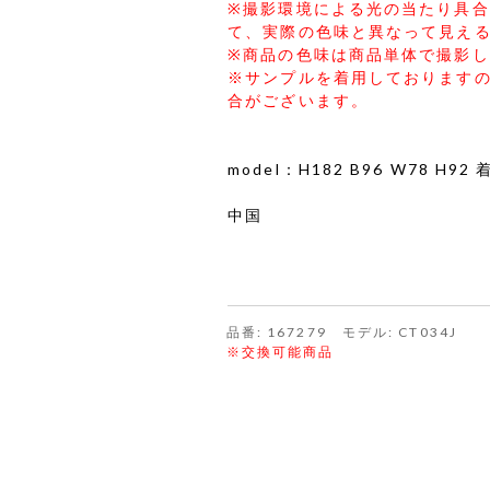
※撮影環境による光の当たり具
て、実際の色味と異なって見え
※商品の色味は商品単体で撮影
※サンプルを着用しております
合がございます。
model：H182 B96 W78 H9
中国
品番: 167279 モデル: CT034J
※交換可能商品