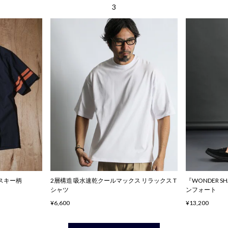
ハスキー柄
2層構造 吸水速乾クールマックス リラックス T
『WONDER 
シャツ
ンフォート
¥6,600
¥13,200