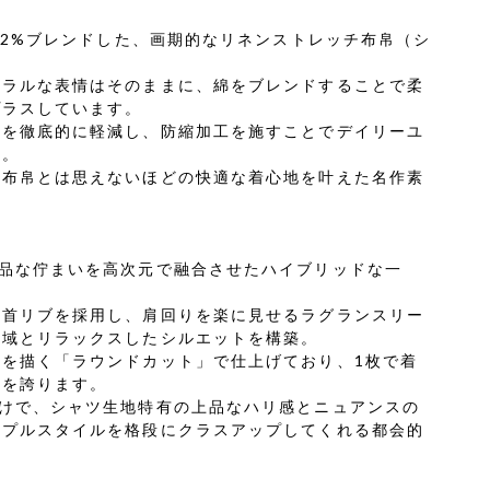
ンを2%ブレンドした、画期的なリネンストレッチ布帛（シ
ュラルな表情はそのままに、綿をブレンドすることで柔
プラスしています。
感を徹底的に軽減し、防縮加工を施すことでデイリーユ
現。
、布帛とは思えないほどの快適な着心地を叶えた名作素
上品な佇まいを高次元で融合させたハイブリッドな一
丸首リブを採用し、肩回りを楽に見せるラグランスリー
動域とリラックスしたシルエットを構築。
を描く「ラウンドカット」で仕上げており、1枚で着
性を誇ります。
だけで、シャツ生地特有の上品なハリ感とニュアンスの
ンプルスタイルを格段にクラスアップしてくれる都会的