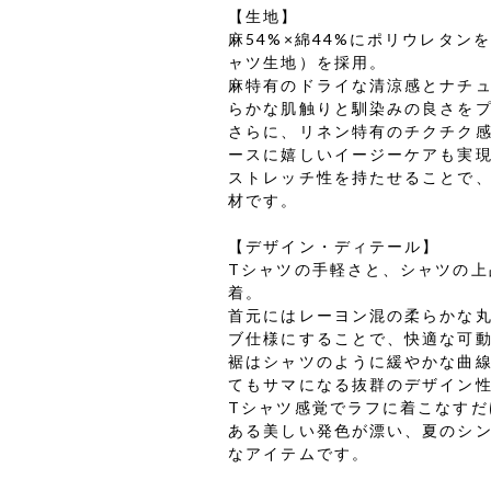
【生地】
麻54%×綿44%にポリウレタ
ャツ生地）を採用。
麻特有のドライな清涼感とナチ
らかな肌触りと馴染みの良さを
さらに、リネン特有のチクチク
ースに嬉しいイージーケアも実
ストレッチ性を持たせることで
材です。
【デザイン・ディテール】
Tシャツの手軽さと、シャツの
着。
首元にはレーヨン混の柔らかな
ブ仕様にすることで、快適な可
裾はシャツのように緩やかな曲線
てもサマになる抜群のデザイン
Tシャツ感覚でラフに着こなす
ある美しい発色が漂い、夏のシ
なアイテムです。