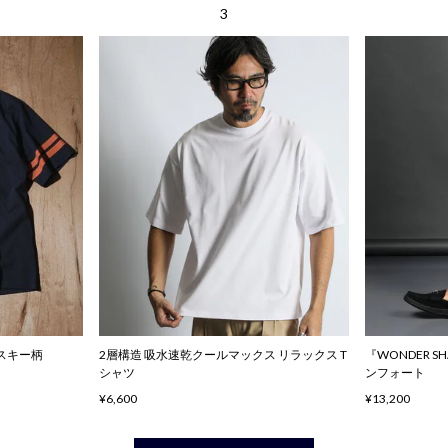
ハスキー柄
2層構造 吸水速乾クールマックス リラックス T
『WONDER 
シャツ
ンフォート
¥6,600
¥13,200