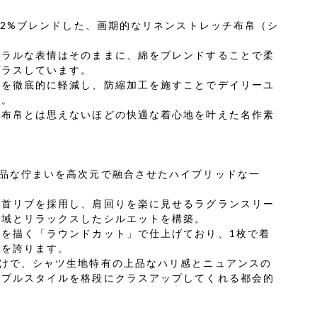
ンを2%ブレンドした、画期的なリネンストレッチ布帛（シ
ュラルな表情はそのままに、綿をブレンドすることで柔
プラスしています。
感を徹底的に軽減し、防縮加工を施すことでデイリーユ
現。
、布帛とは思えないほどの快適な着心地を叶えた名作素
上品な佇まいを高次元で融合させたハイブリッドな一
丸首リブを採用し、肩回りを楽に見せるラグランスリー
動域とリラックスしたシルエットを構築。
を描く「ラウンドカット」で仕上げており、1枚で着
性を誇ります。
だけで、シャツ生地特有の上品なハリ感とニュアンスの
ンプルスタイルを格段にクラスアップしてくれる都会的