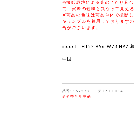
※撮影環境による光の当たり具
て、実際の色味と異なって見え
※商品の色味は商品単体で撮影
※サンプルを着用しております
合がございます。
model：H182 B96 W78 H9
中国
品番: 167279 モデル: CT034J
※交換可能商品