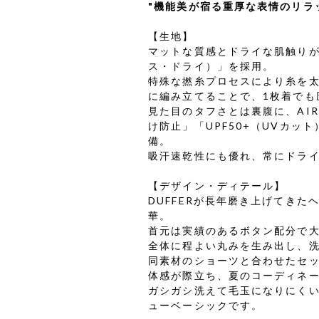
"機能美が宿る重厚な表情のリラ
【生地】
マットな質感とドライな肌触りが特
ス・ドライ）」を採用。
特殊な撚糸プロセスにより糸を
に編み立てることで、1枚着でも
見た目のタフさとは裏腹に、AIR
け防止」「UPF50+（UVカッ
備。
吸汗速乾性にも優れ、常にドラ
【デザイン・ディテール】
DUFFERが長年磨き上げてき
華。
首元は実績のあるボタン配分で
全体に程よい丸みを生み出し、
同素材のショーツと合わせたセ
体感が際立ち、夏のコーディネ
ガシガシ洗えて毛玉になりにく
ューベーシックです。