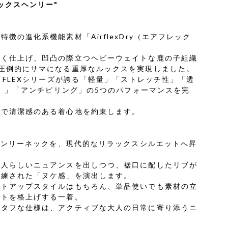
ックスヘンリー"
徴の進化系機能素材「AirflexDry（エアフレック
太く仕上げ、凹凸の際立つヘビーウェイトな鹿の子組織
圧倒的にサマになる重厚なルックスを実現しました。
 FLEXシリーズが誇る「軽量」「ストレッチ性」「透
ト）」「アンチピリング」の5つのパフォーマンスを完
イで清潔感のある着心地を約束します。
たヘンリーネックを、現代的なリラックスシルエットへ昇
大人らしいニュアンスを出しつつ、裾口に配したリブが
洗練された「ヌケ感」を演出します。
ットアップスタイルはもちろん、単品使いでも素材の立
ートを格上げする一着。
いタフな仕様は、アクティブな大人の日常に寄り添うニ