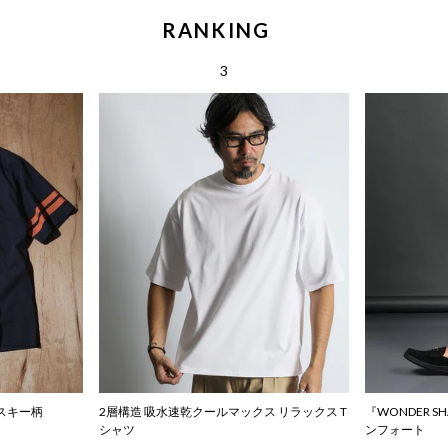
RANKING
ハスキー柄
2層構造 吸水速乾クールマックス リラックス T
『WONDER 
シャツ
ンフォート