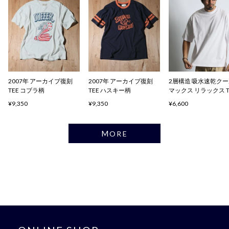
2007年 アーカイブ復刻
2007年 アーカイブ復刻
2層構造 吸水速乾ク
TEE コブラ柄
TEE ハスキー柄
マックス リラックス 
ャツ
¥9,350
¥9,350
¥6,600
MORE