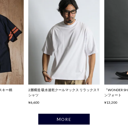
ハスキー柄
2層構造 吸水速乾クールマックス リラックス T
『WONDER 
シャツ
ンフォート
¥6,600
¥13,200
MORE