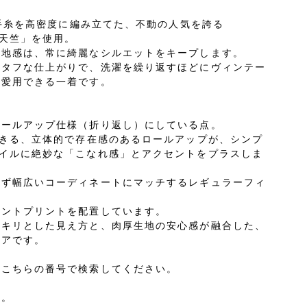
番手糸を高密度に編み立てた、不動の人気を誇る
ト天竺」を使用。
生地感は、常に綺麗なシルエットをキープします。
たタフな仕上がりで、洗濯を繰り返すほどにヴィンテー
く愛用できる一着です。
ロールアップ仕様（折り返し）にしている点。
できる、立体的で存在感のあるロールアップが、シンプ
タイルに絶妙な「こなれ感」とアクセントをプラスしま
れず幅広いコーディネートにマッチするレギュラーフィ
イントプリントを配置しています。
ッキリとした見え方と、肉厚生地の安心感が融合した、
ェアです。
はこちらの番号で検索してください。
す。