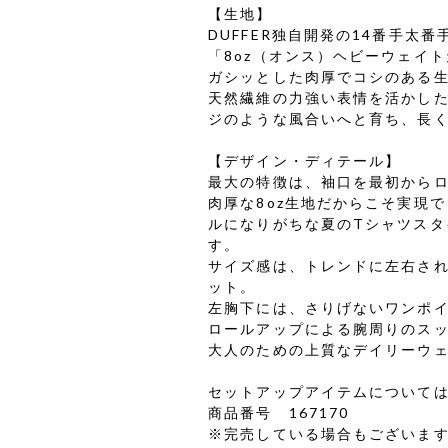
【生地】
DUFFER独自開発の14番手太
「8oz（オンス）ヘビーウェイ
ガシッとした肉厚でコシのある
天然繊維の力強い表情を活かし
ジのような風合いへと育ち、長
【デザイン・ディテール】
最大の特徴は、袖口を最初から
肉厚な8oz生地だからこそ実現
ルになりがちな夏のTシャツス
す。
サイズ感は、トレンドに左右さ
ット。
左胸下には、さりげないワンポ
ロールアップによる腕周りのス
大人のための上質なデイリーウ
セットアップアイテムについて
商品番号 167170
※完売している場合もございま