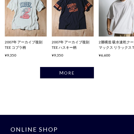
2007年 アーカイブ復刻
2007年 アーカイブ復刻
2層構造 吸水速乾ク
TEE コブラ柄
TEE ハスキー柄
マックス リラックス 
ャツ
¥9,350
¥9,350
¥6,600
MORE
ONLINE SHOP