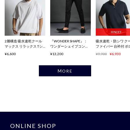
30%OFF
2層構造 吸水速乾クール
『WONDER SHAPE』：
吸水速乾・防シワ ク
マックス リラックス Tシ
ワンダーシェイプコンフ
ファイバー 台衿付 ポ
ャツ
ォート
ャツ
¥6,600
¥13,200
¥9,900
¥6,930
MORE
ONLINE SHOP