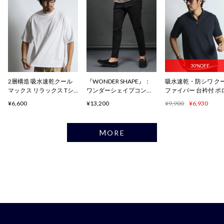
30%OFF
2層構造 吸水速乾クール
『WONDER SHAPE』：
吸水速乾・防シワ ク
マックス リラックス Tシ
ワンダーシェイプコンフ
ファイバー 台衿付 ポ
ャツ
ォート
ャツ
¥6,600
¥13,200
¥9,900
¥6,930
MORE