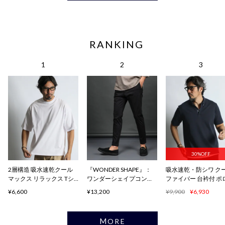
RANKING
30%OFF
2層構造 吸水速乾クール
『WONDER SHAPE』：
吸水速乾・防シワ ク
マックス リラックス Tシ
ワンダーシェイプコンフ
ファイバー 台衿付 ポ
ャツ
ォート
ャツ
¥6,600
¥13,200
¥9,900
¥6,930
MORE