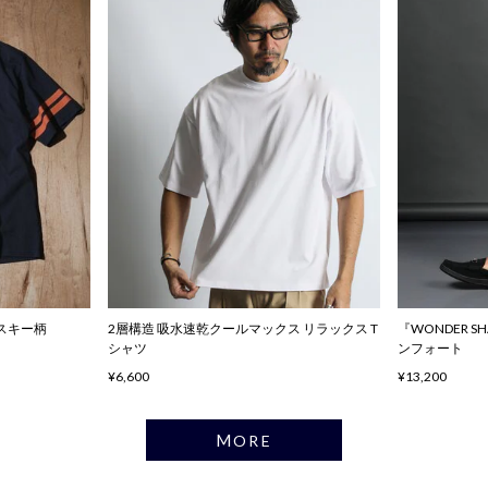
ハスキー柄
2層構造 吸水速乾クールマックス リラックス T
『WONDER 
シャツ
ンフォート
¥6,600
¥13,200
MORE