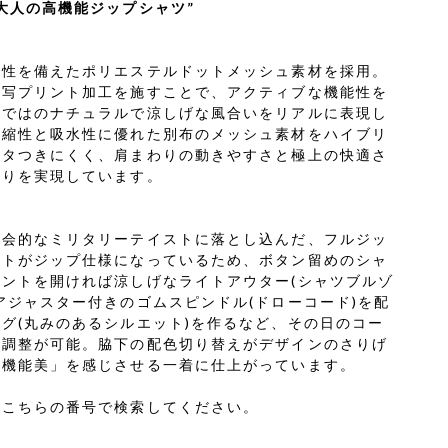
大人の高機能ジップシャツ”
乾性を備えたポリエステルドットメッシュ素材を採用。
転写プリント加工を施すことで、アクティブな機能性を
らではのナチュラルで涼しげな風合いをリアルに表現し
伸縮性と吸水性に優れた別布のメッシュ素材をハイブリ
ベタつきにくく、肩まわりの動きやすさと極上の快適さ
触りを実現しています。
都会的なミリタリーテイストに落とし込んだ、フルジッ
ントがジップ仕様になっているため、ボタン留めのシャ
ントを開ければ涼しげなライトアウター(シャツブルゾ
アジャスター付きのゴムスピンドル(ドローコード)を配
グ(丸みのあるシルエット)を作るなど、その日のコー
ト調整が可能。脇下の配色切り替えがデザインのさりげ
「機能美」を感じさせる一着に仕上がっています。
はこちらの番号で検索してください。