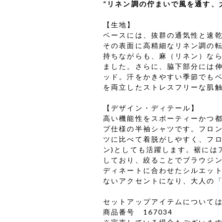
“リネン調の佇まいで風を通す、
【生地】
ベースには、抜群の通気性と速
その表面に高精細なリネン調の
持ちながらも、麻（リネン）な
ました。さらに、脇下部分には
ッド。汗をかきやすい季節でも
を両立したストレスフリーな肌
【デザイン・ディテール】
高い機能性をスポーティーかつ
プ仕様の半袖シャツです。フロ
ツに比べて着脱がしやすく、フロ
ン)としても活躍します。裾には
しており、絞ることでブラウジン
ディネートに合わせたシルエッ
ないアクセントになり、大人の
セットアップアイテムについて
商品番号 167034