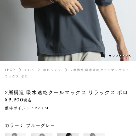
SHOP
TOPS
ポロシャツ
2層構造 吸水速乾クールマックス リ
ラックス ポロ
2層構造 吸水速乾クールマックス リラックス ポロ
¥9,900
税込
獲得ポイント：
270
pt
カラー：
ブルーグレー