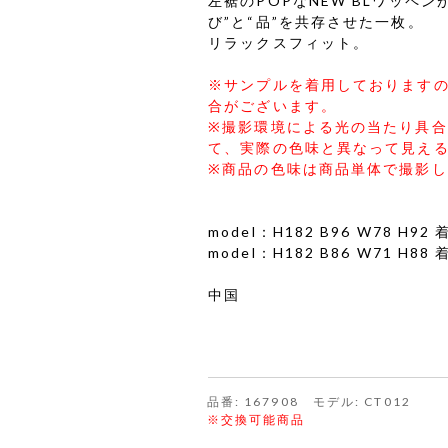
左裾のPOPなNEW BLワッペ
び”と“品”を共存させた一枚。
リラックスフィット。
※サンプルを着用しております
合がございます。
※撮影環境による光の当たり具
て、実際の色味と異なって見え
※商品の色味は商品単体で撮影
model：H182 B96 W78 H9
model：H182 B86 W71 H8
中国
品番: 167908 モデル: CT012
※交換可能商品