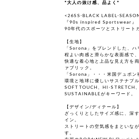
"大人の抜け感、品よく"
<26SS-BLACK LABEL-SEASO
『90s inspired Sportswear』
90年代のスポーツとストリートカ
【生地】
「Sorona」をブレンドした
程よい肉感と滑らかな表面感で
快適な着心地と上品な見え方を両
ァブリック。
「Sorona」・・・米国デュポ
環境と地球に優しいサステナブ
SOFTTOUCH、HI-STRETCH、
SUSTAINABLEがキーワード。
【デザイン/ディテール】
ざっくりとしたサイズ感に、深す
イン。
ストリートの空気感をまといな
す。