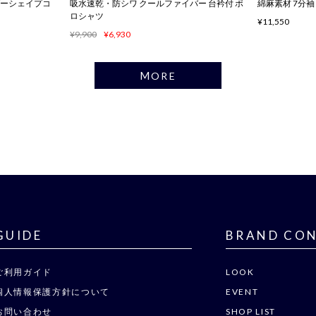
ンダーシェイプコ
吸水速乾・防シワ クールファイバー 台衿付 ポ
綿麻素材 7分
ロシャツ
¥11,550
¥9,900
¥6,930
MORE
GUIDE
BRAND CO
ご利用ガイド
LOOK
個人情報保護方針について
EVENT
お問い合わせ
SHOP LIST