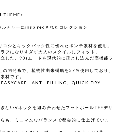
N THEME>
ルチャーにinspiredされたコレクション
、ハリコシとキックバック性に優れたポンチ素材を使用。
、ラフになりすぎず大人のスタイルにフィット。
立した、90sムードを現代的に落とし込んだ高機能フ
ン社の開発糸で、植物性由来樹脂を37％使用しており、
ル素材です。
EASYCARE、ANTI-PILLING、QUICK-DRY
ぎないVネックを組み合わせたフットボールTEEデザ
がらも、ミニマムなバランスで都会的に仕上げていま