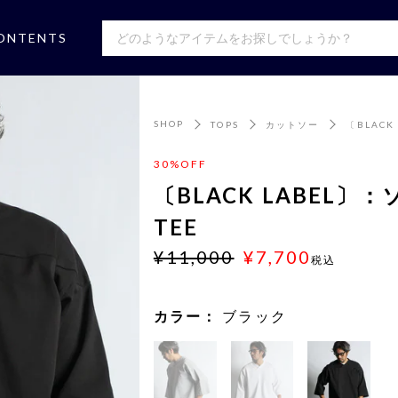
ONTENTS
SHOP
TOPS
カットソー
〔BLAC
30%OFF
〔BLACK LABEL
TEE
¥11,000
¥7,700
税込
カラー：
ブラック