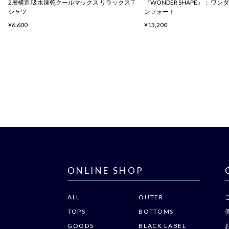
2層構造 吸水速乾クールマックス リラックス T
『WONDER SHAPE』： ワ
シャツ
ンフォート
¥6,600
¥13,200
ONLINE SHOP
ALL
OUTER
TOPS
BOTTOMS
GOODS
BLACK LABEL