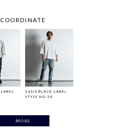
COORDINATE
 LABEL
26S/S BLACK LABEL
STYLE NO.20
MORE