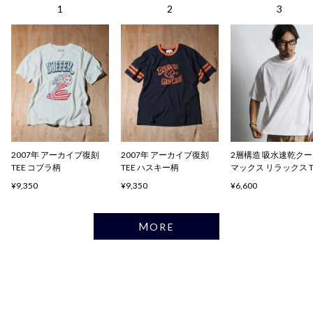
2007年 アーカイブ復刻
2007年 アーカイブ復刻
2層構造 吸水速乾ク
TEE コブラ柄
TEE ハスキー柄
マックス リラックス 
ャツ
¥9,350
¥9,350
¥6,600
MORE