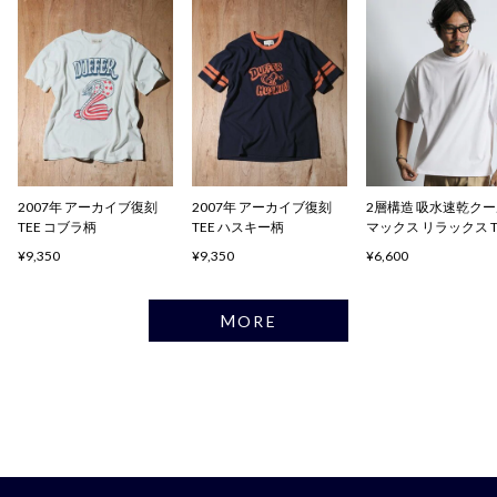
2007年 アーカイブ復刻
2007年 アーカイブ復刻
2層構造 吸水速乾ク
TEE コブラ柄
TEE ハスキー柄
マックス リラックス 
ャツ
¥9,350
¥9,350
¥6,600
MORE