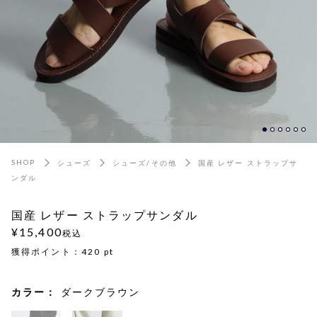
SHOP
シューズ
シューズ/その他
国産 レザー ストラップサ
ンダル
国産 レザー ストラップサンダル
¥15,400
税込
獲得ポイント：
420
pt
カラー：
ダークブラウン