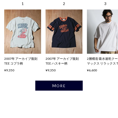
2007年 アーカイブ復刻
2007年 アーカイブ復刻
2層構造 吸水速乾ク
TEE コブラ柄
TEE ハスキー柄
マックス リラックス 
ャツ
¥9,350
¥9,350
¥6,600
MORE