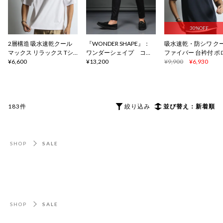
30%OFF
2層構造 吸水速乾クール
『WONDER SHAPE』：
吸水速乾・防シワ ク
マックス リラックス Tシ
ワンダーシェイプ コン
ファイバー 台衿付 ポ
ャツ
¥6,600
フォート
¥13,200
ャツ
¥9,900
¥6,930
183件
絞り込み
並び替え：新着順
SHOP
SALE
SHOP
SALE