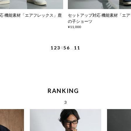
応 機能素材「エアフレックス」鹿
セットアップ対応 機能素材「エ
の子ショーツ
¥11,000
1
2
3
4
5
6
…
11
RANKING