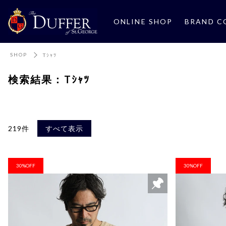
ONLINE SHOP
BRAND C
SHOP
Tｼｬﾂ
検索結果：Tｼｬﾂ
219件
すべて表示
30%OFF
30%OFF