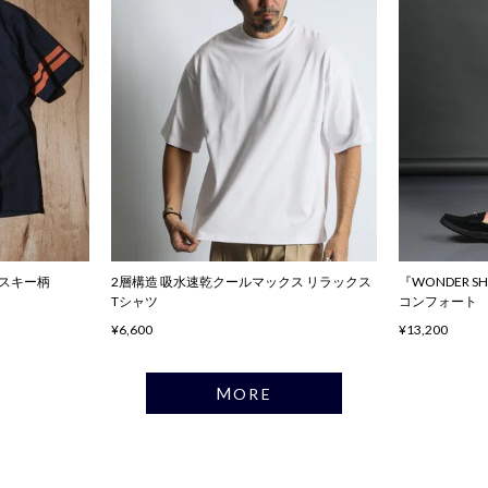
ハスキー柄
2層構造 吸水速乾クールマックス リラックス
『WONDER 
Tシャツ
コンフォート
¥6,600
¥13,200
MORE