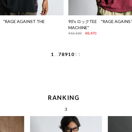
 "RAGE AGAINST THE
90’s ロックTEE "RAGE AGAINS
MACHINE"
¥12,100
¥8,470
1
…
7
8
9
10
11
RANKING