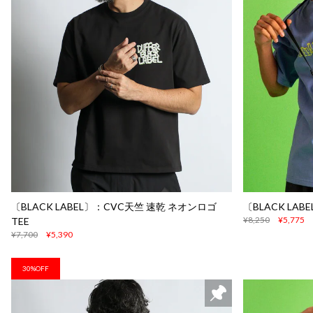
〔BLACK LABEL〕：CVC天竺 速乾 ネオンロゴ
〔BLACK LAB
¥8,250
¥5,775
TEE
¥7,700
¥5,390
30%OFF