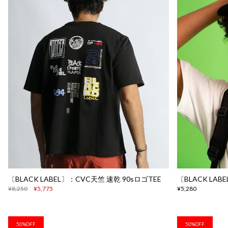
〔BLACK LABEL〕：CVC天竺 速乾 90sロゴTEE
〔BLACK LA
¥8,250
¥5,775
¥5,280
50%OFF
50%OFF