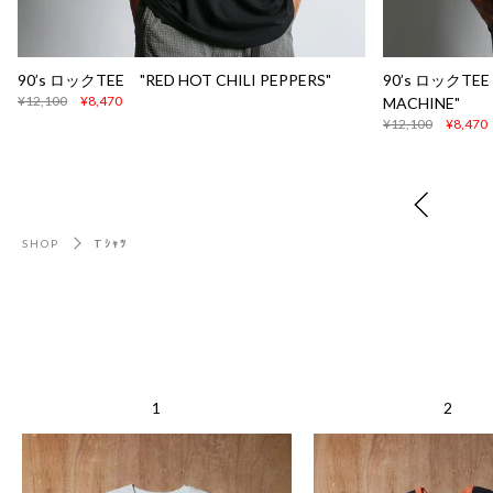
90’s ロックTEE "RED HOT CHILI PEPPERS"
90’s ロックTEE
¥12,100
¥8,470
MACHINE"
¥12,100
¥8,470
SHOP
Tｼｬﾂ