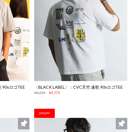
 90sロゴTEE
〔BLACK LABEL〕：CVC天竺 速乾 90sロゴTEE
¥8,250
¥5,775
20%OFF