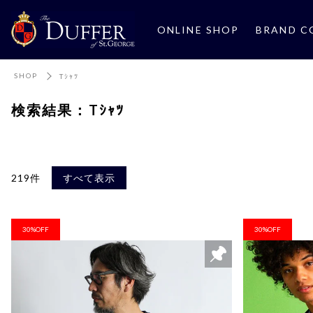
ONLINE SHOP
BRAND C
SHOP
Tｼｬﾂ
検索結果：Tｼｬﾂ
219件
すべて表示
30%OFF
30%OFF