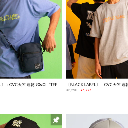
EL〕：CVC天竺 速乾 90sロゴTEE
〔BLACK LABEL〕：CVC天竺 速乾
¥8,250
¥5,775