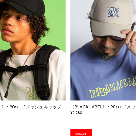
BEL〕：90sロゴ メッシュ キャップ
〔BLACK LABEL〕：90sロゴ 
¥5,280
50%OFF