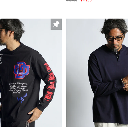
¥9,900
¥4,950