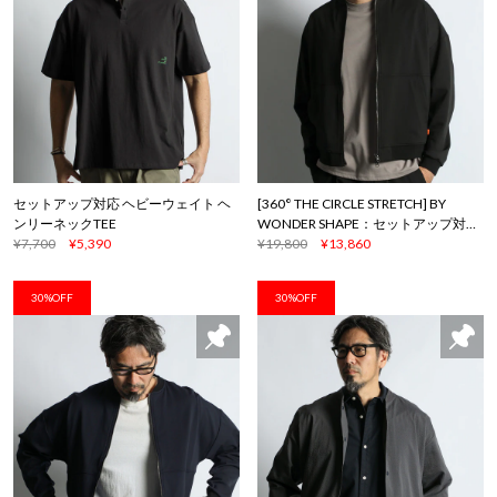
セットアップ対応 ヘビーウェイト ヘ
[360° THE CIRCLE STRETCH] BY
ンリーネックTEE
WONDER SHAPE：セットアップ対応
¥7,700
¥5,390
/軽量 MA-1
¥19,800
¥13,860
30%OFF
30%OFF