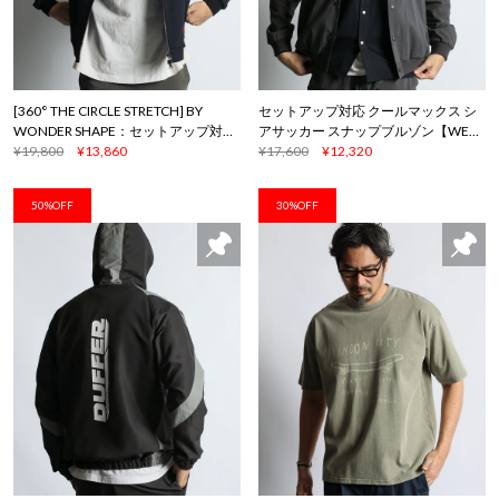
[360° THE CIRCLE STRETCH] BY
セットアップ対応 クールマックス シ
WONDER SHAPE：セットアップ対応
アサッカー スナップブルゾン【WEB
/軽量 MA-1
¥19,800
¥13,860
限定アイテム】
¥17,600
¥12,320
50%OFF
30%OFF