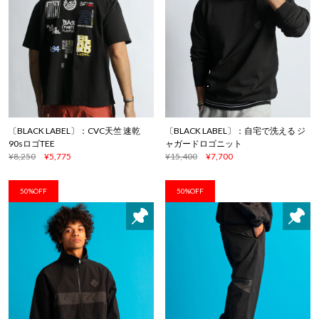
〔BLACK LABEL〕：CVC天竺 速乾
〔BLACK LABEL〕：自宅で洗える ジ
90sロゴTEE
ャガードロゴニット
¥8,250
¥5,775
¥15,400
¥7,700
50%OFF
50%OFF