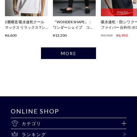
30%OFF
2層構造 吸水速乾クール
『WONDER SHAPE』：
吸水速乾・防シワ ク
マックス リラックス Tシ
ワンダーシェイプ コン
ファイバー 台衿付 ポ
ャツ
フォート
ャツ
¥6,600
¥13,200
¥9,900
¥6,930
MORE
ONLINE SHOP
カテゴリ
ランキング