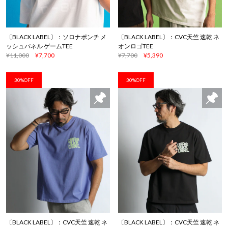
〔BLACK LABEL〕：ソロナポンチ メ
〔BLACK LABEL〕：CVC天竺 速乾 ネ
ッシュパネル ゲームTEE
オンロゴTEE
¥11,000
¥7,700
¥7,700
¥5,390
30%OFF
30%OFF
〔BLACK LABEL〕：CVC天竺 速乾 ネ
〔BLACK LABEL〕：CVC天竺 速乾 ネ