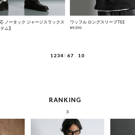
応 ノータック ジャージスラックス
ワッフル ロングスリーブTEE
¥9,350
イテム】
1
2
3
4
5
6
7
…
10
RANKING