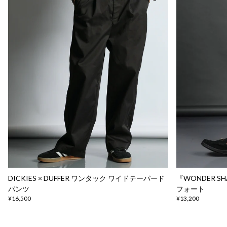
DICKIES × DUFFER ワンタック ワイドテーパード
『WONDER 
パンツ
フォート
¥16,500
¥13,200