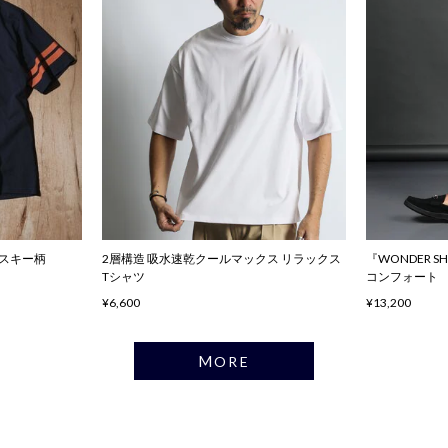
ハスキー柄
2層構造 吸水速乾クールマックス リラックス
『WONDER 
Tシャツ
コンフォート
¥6,600
¥13,200
MORE